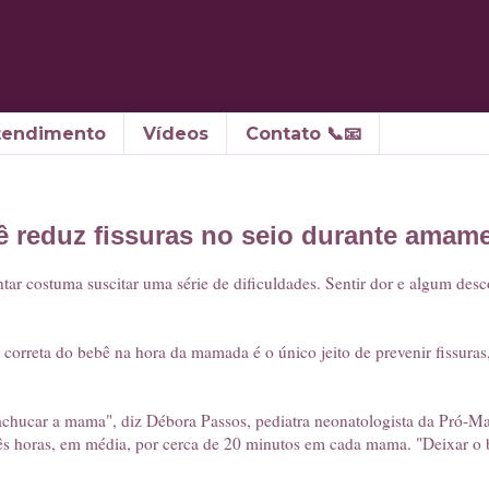
tendimento
Vídeos
Contato 📞📧
ê reduz fissuras no seio durante amam
tar costuma suscitar uma série de dificuldades. Sentir dor e algum desc
 correta do bebê na hora da mamada é o único jeito de prevenir fissuras
achucar a mama", diz Débora Passos, pediatra neonatologista da Pró-Mat
s horas, em média, por cerca de 20 minutos em cada mama. "Deixar o 