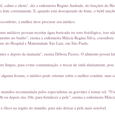
, calmo e alerta", diz a enfermeira Regina Andrade, do berçário do Hospi
 o leite corretamente. E, quando está desesperado de fome, o bebê mac
sconforto, a mulher deve procurar seu médico.
ns médicos possam receitar água boricada ou soro fisiológico, isso não
 neutro no banho", ensina a enfermeira Márcia Regina Silva, consultora
nto do Hospital e Maternidade São Luiz, em São Paulo.
ntes e depois da mamada", ensina Débora Passos. O alimento possui fato
 limpas, para evitar contaminação, e trocar de sutiã diariamente, pois e
r alguma fissura, o médico pode orientar sobre a melhor conduta -mas s
s mamilos recomendada pelos especialistas na gravidez é tomar sol. "O 
0h ou depois das 16h, para fortalecer a pele", ensina a enfermeira Márci
e óleos na região do mamilo, para não deixar a pele mais sensível.