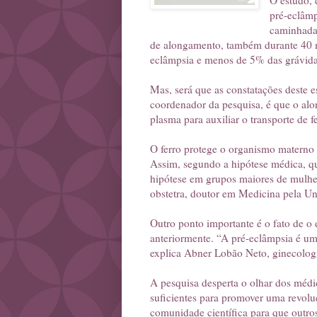
O estudo, 
pré-eclâmp
caminhadas
de alongamento, também durante 40 m
eclâmpsia e menos de 5% das grávida
Mas, será que as constatações deste e
coordenador da pesquisa, é que o alo
plasma para auxiliar o transporte de f
O ferro protege o organismo materno d
Assim, segundo a hipótese médica, qua
hipótese em grupos maiores de mulhe
obstetra, doutor em Medicina pela Un
Outro ponto importante é o fato de o 
anteriormente. “A pré-eclâmpsia é um
explica Abner Lobão Neto, ginecologis
A pesquisa desperta o olhar dos médi
suficientes para promover uma revoluç
comunidade científica para que outros