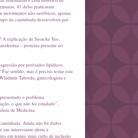
as sedentárias e com histórico de
semanas, 41 delas praticaram
am movimentos não-aeróbicos, apenas
grupo da caminhada desenvolveu pré-
ra? A explicação de SeonAe Yeo,
nsferrina – proteína presente no
 agressão por peróxidos lipídicos.
Faz sentido, mas é preciso testar esta
Wladimir Taborda, ginecologista e
 apresentado o problema
ação, o que não foi estudado”,
ulista de Medicina.
a caminhada. Ainda não há dados
é um interessante alerta à
eitos em tempo mais curto de inclusão