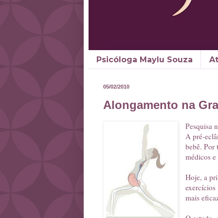
Psicóloga Maylu Souza
A
05/02/2010
Alongamento na Gra
Pesquisa n
A pré-eclâ
bebê. Por 
médicos e 
Hoje, a pr
exercícios
mais efica