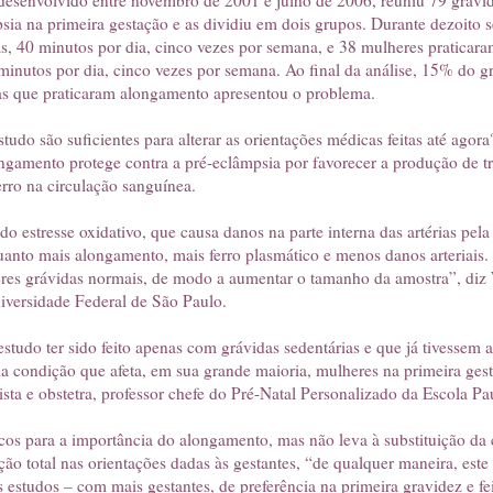
desenvolvido entre novembro de 2001 e julho de 2006, reuniu 79 grávid
sia na primeira gestação e as dividiu em dois grupos. Durante dezoito 
, 40 minutos por dia, cinco vezes por semana, e 38 mulheres praticar
inutos por dia, cinco vezes por semana. Ao final da análise, 15% do 
s que praticaram alongamento apresentou o problema.
studo são suficientes para alterar as orientações médicas feitas até ago
ngamento protege contra a pré-eclâmpsia por favorecer a produção de tra
erro na circulação sanguínea.
o estresse oxidativo, que causa danos na parte interna das artérias pela
nto mais alongamento, mais ferro plasmático e menos danos arteriais. “
res grávidas normais, de modo a aumentar o tamanho da amostra”, diz 
iversidade Federal de São Paulo.
estudo ter sido feito apenas com grávidas sedentárias e que já tivessem
a condição que afeta, em sua grande maioria, mulheres na primeira gest
ta e obstetra, professor chefe do Pré-Natal Personalizado da Escola Pa
cos para a importância do alongamento, mas não leva à substituição d
ão total nas orientações dadas às gestantes, “de qualquer maneira, este 
 estudos – com mais gestantes, de preferência na primeira gravidez e f