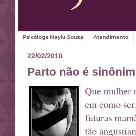
Psicóloga Maylu Souza
Atendimento
22/02/2010
Parto não é sinônim
Que mulher n
em como seri
futuras mamã
tão angustian