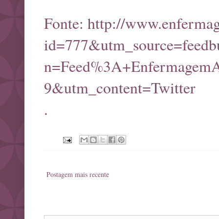
Fonte:
http://www.enferma
id=777&utm_source=feed
n=Feed%3A+EnfermagemAt
9&utm_content=Twitter
.
Postagem mais recente