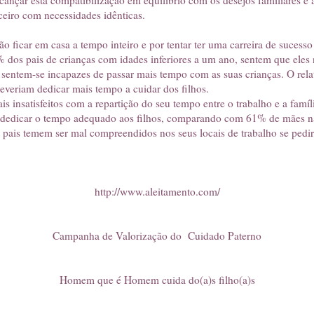
lcançar esta compatibilização em equilíbrio com os desejos familiares e
ceiro com necessidades idênticas.
o ficar em casa a tempo inteiro e por tentar ter uma carreira de sucess
 dos pais de crianças com idades inferiores a um ano, sentem que eles 
s sentem-se incapazes de passar mais tempo com as suas crianças. O rel
everiam dedicar mais tempo a cuidar dos filhos.
 insatisfeitos com a repartição do seu tempo entre o trabalho e a famíl
dedicar o tempo adequado aos filhos, comparando com 61% de mães n
pais temem ser mal compreendidos nos seus locais de trabalho se pedi
http://www.aleitamento.com/
Campanha de Valorização do Cuidado Paterno
Homem que é Homem cuida do(a)s filho(a)s