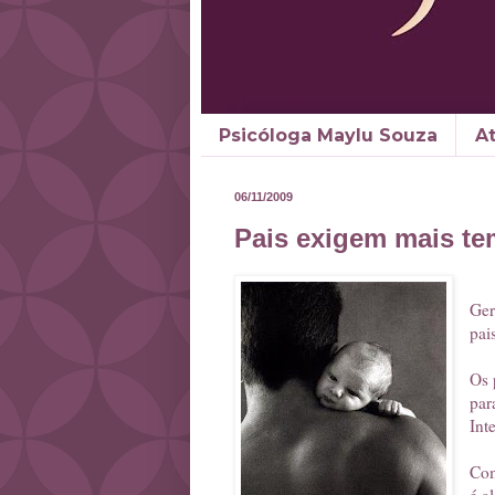
Psicóloga Maylu Souza
A
06/11/2009
Pais exigem mais te
Ger
pai
Os 
par
Int
Com