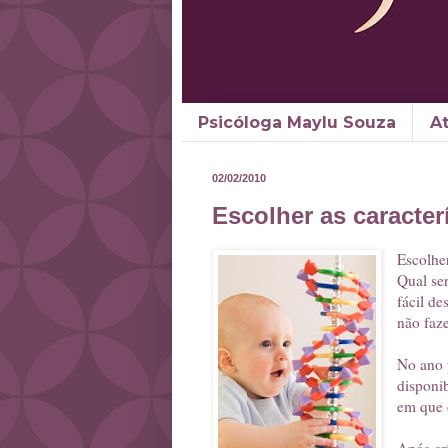
Psicóloga Maylu Souza
A
02/02/2010
Escolher as caracter
Escolher
Qual ser
fácil d
não faz
No ano p
disponib
em que 