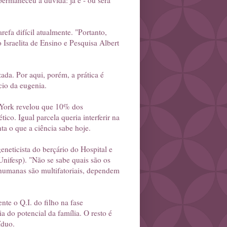
permaneceu a dúvida: já é - ou será
efa difícil atualmente. "Portanto,
 Israelita de Ensino e Pesquisa Albert
ada. Por aqui, porém, a prática é
cio da eugenia.
a York revelou que 10% dos
ico. Igual parcela queria interferir na
nta o que a ciência sabe hoje.
eneticista do berçário do Hospital e
nifesp). "Não se sabe quais são os
 humanas são multifatoriais, dependem
te o Q.I. do filho na fase
 do potencial da família. O resto é
íduo.