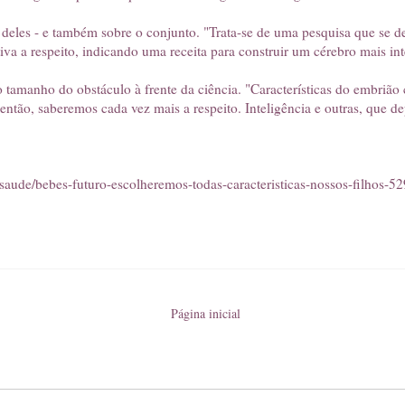
 deles - e também sobre o conjunto. "Trata-se de uma pesquisa que se de
a a respeito, indicando uma receita para construir um cérebro mais inte
 tamanho do obstáculo à frente da ciência. "Características do embrião
ntão, saberemos cada vez mais a respeito. Inteligência e outras, que 
ia/saude/bebes-futuro-escolheremos-todas-caracteristicas-nossos-filhos-5
Página inicial