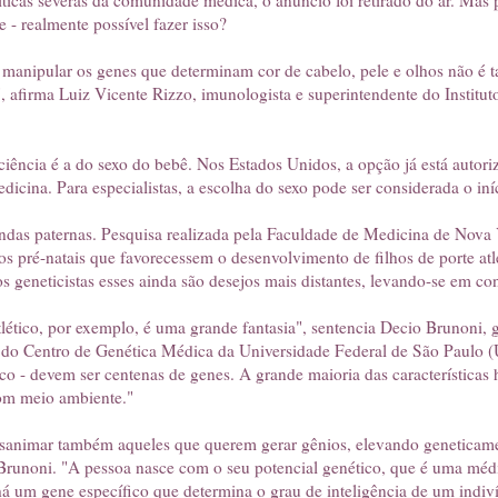
íticas severas da comunidade médica, o anúncio foi retirado do ar. Mas 
 - realmente possível fazer isso?
manipular os genes que determinam cor de cabelo, pele e olhos não é tar
 afirma Luiz Vicente Rizzo, imunologista e superintendente do Instituto
ciência é a do sexo do bebê. Nos Estados Unidos, a opção já está autoriz
icina. Para especialistas, a escolha do sexo pode ser considerada o iní
mandas paternas. Pesquisa realizada pela Faculdade de Medicina de Nov
s pré-natais que favorecessem o desenvolvimento de filhos de porte atlét
os geneticistas esses ainda são desejos mais distantes, levando-se em co
ético, por exemplo, é uma grande fantasia", sentencia Decio Brunoni, g
do Centro de Genética Médica da Universidade Federal de São Paulo (U
ico - devem ser centenas de genes. A grande maioria das características
com meio ambiente."
esanimar também aqueles que querem gerar gênios, elevando geneticamen
Brunoni. "A pessoa nasce com o seu potencial genético, que é uma média
há um gene específico que determina o grau de inteligência de um indiv