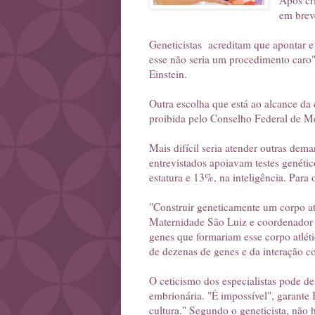
Após cr
em breve
Geneticistas acreditam que apontar e 
esse não seria um procedimento caro",
Einstein.
Outra escolha que está ao alcance da 
proibida pelo Conselho Federal de Med
Mais difícil seria atender outras de
entrevistados apoiavam testes genético
estatura e 13%, na inteligência. Para 
"Construir geneticamente um corpo atl
Maternidade São Luiz e coordenador 
genes que formariam esse corpo atlét
de dezenas de genes e da interação 
O ceticismo dos especialistas pode d
embrionária. "É impossível", garante 
cultura." Segundo o geneticista, não 