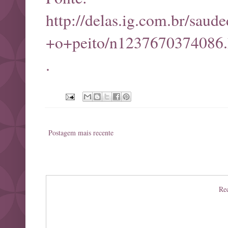
http://delas.ig.com.br/sa
+o+peito/n1237670374086.
.
Postagem mais recente
Rec