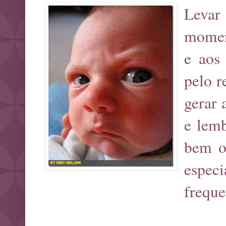
Levar
moment
e aos 
pelo r
gerar 
e lem
bem o 
especi
freque