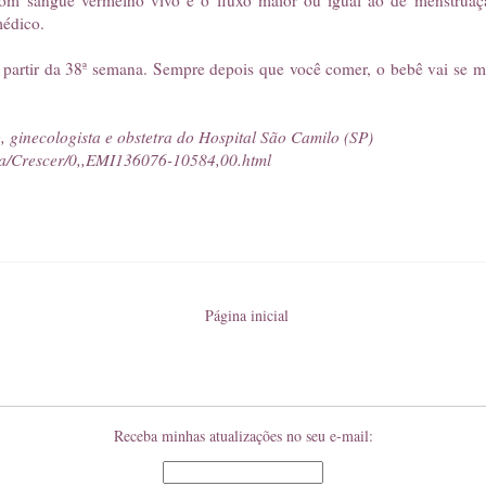
om sangue vermelho vivo e o fluxo maior ou igual ao de menstruaçã
édico.
partir da 38ª semana. Sempre depois que você comer, o bebê vai se me
 ginecologista e obstetra do Hospital São Camilo (SP)
ista/Crescer/0,,EMI136076-10584,00.html
Página inicial
Receba minhas atualizações no seu e-mail: