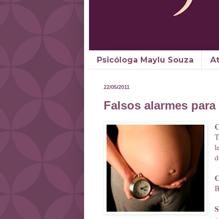
Psicóloga Maylu Souza
A
22/05/2011
Falsos alarmes para 
C
T
l
d
C
B
S